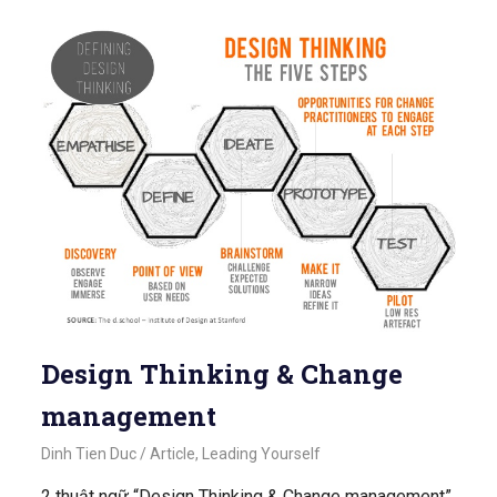
Design Thinking & Change
management
September 24, 2020
Dinh Tien Duc
Article
,
Leading Yourself
2 thuật ngữ “Design Thinking & Change management”