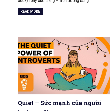
book) Tony buổi sáng – Trên đường băng
READ MORE
Quiet – Sức mạnh của người