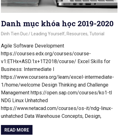
Danh mục khóa học 2019-2020
October 21, 2020
Dinh Tien Duc
Leading Yourself
,
Resources
,
Tutorial
Agile Software Development
https://courses.edx.org/courses/course-
v1:ETHx+ASD.1x+1T2018/course/ Excel Skills for
Business: Intermediate I
https://www.coursera.org/learn/excel-intermediate-
1/home/welcome Design Thinking and Challenge
Management https://open.sap.com/courses/ko1-tl
NDG Linux Unhatched
https://www.netacad.com/courses/os-it/ndg-linux-
unhatched Data Warehouse Concepts, Design,
READ MORE