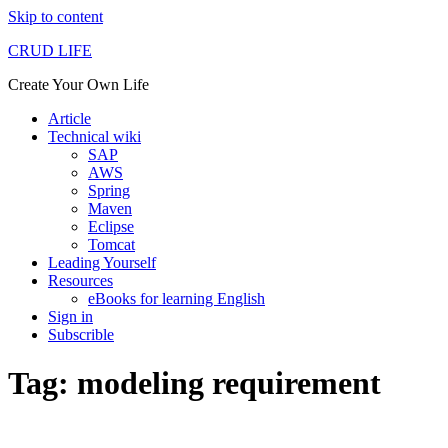
Skip to content
CRUD LIFE
Create Your Own Life
Article
Technical wiki
SAP
AWS
Spring
Maven
Eclipse
Tomcat
Leading Yourself
Resources
eBooks for learning English
Sign in
Subscrible
Tag: modeling requirement