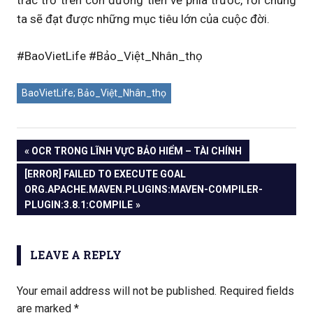
trắc trở trên con đường tiến về phía trước, rồi chúng
ta sẽ đạt được những mục tiêu lớn của cuộc đời.
#BaoVietLife #Bảo_Việt_Nhân_thọ
BaoVietLife; Bảo_Việt_Nhân_thọ
PREVIOUS
OCR TRONG LĨNH VỰC BẢO HIỂM – TÀI CHÍNH
Post
POST:
NEXT
[ERROR] FAILED TO EXECUTE GOAL
POST:
ORG.APACHE.MAVEN.PLUGINS:MAVEN-COMPILER-
navigation
PLUGIN:3.8.1:COMPILE
LEAVE A REPLY
Your email address will not be published.
Required fields
are marked
*