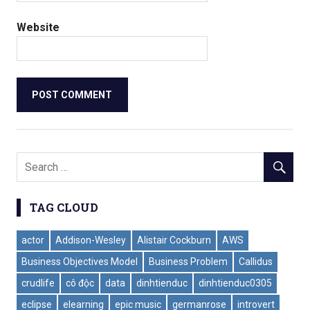
Website
TAG CLOUD
actor
Addison-Wesley
Alistair Cockburn
AWS
Business Objectives Model
Business Problem
Callidus
crudlife
cô độc
data
dinhtienduc
dinhtienduc0305
eclipse
elearning
epic music
germanrose
introvert