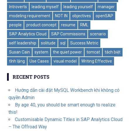
Introverts
leading myself
leading yourself
manager
modeling requirement
NOT IN
objectives
openSAP
people
product concept
resume
RML
SAP Analytics Cloud
SAP Commissions
scenario
self leadership
solitude
sql
Success Metric
Susan Cain
system
the quiet power
tomcat
tách biệt
tĩnh lặng
Use Cases
visual model
Writing Effective
RECENT POSTS
Hướng dẫn cài đặt MySQL Workbench khi không có
quyền Admin
By age 40, you should be smart enough to realize
this!
Customisable Dynamic Titles in SAP Analytics Cloud
– The Offroad Way