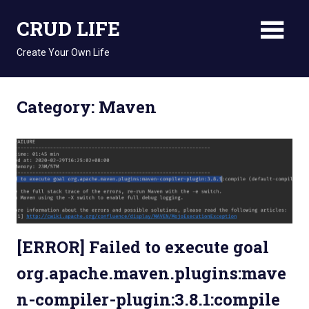
Skip
CRUD LIFE
to
content
Create Your Own Life
Category: Maven
[ERROR] Failed to execute goal
org.apache.maven.plugins:mave
n-compiler-plugin:3.8.1:compile