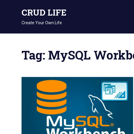
Skip
CRUD LIFE
to
content
Create Your Own Life
Tag: MySQL Workb