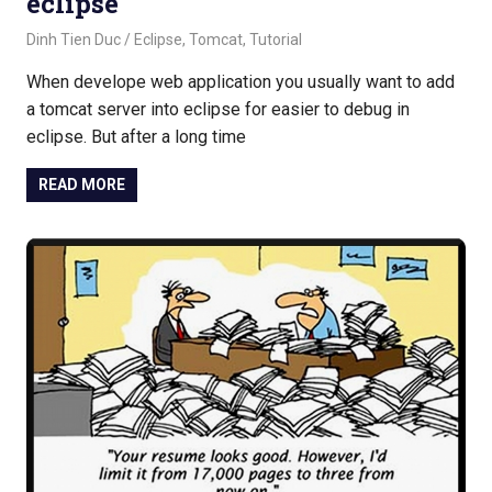
eclipse
December 22, 2017
Dinh Tien Duc
Eclipse
,
Tomcat
,
Tutorial
When develope web application you usually want to add
a tomcat server into eclipse for easier to debug in
eclipse. But after a long time
READ MORE