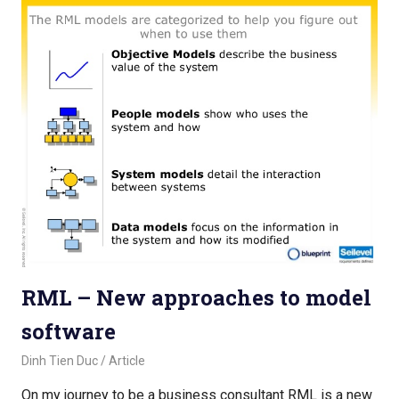
RML – New approaches to model
software
May 16, 2018
Dinh Tien Duc
Article
On my journey to be a business consultant RML is a new