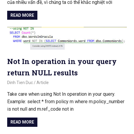
của nhiều vấn đề, vì chúng ta có thể khắc nghiệt với
READ MORE
Not In operation in your query
return NULL results
August 15, 2018
Dinh Tien Duc
Article
Take care when using Not In operation in your query.
Example: select * from policy m where m.policy_number
is not null and m.ref_code not in
READ MORE