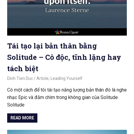
Tái tạo lại bản thân bằng
Solitude – Cô độc, tĩnh lặng hay
tách biệt
March 5, 2020
Dinh Tien Duc
Article
,
Leading Yourself
Có một cách để tôi tái tạo năng lượng bản thân đó là nghe
nhạc Epic và đắm chìm trong không gian của Solitude.
Solitude
READ MORE