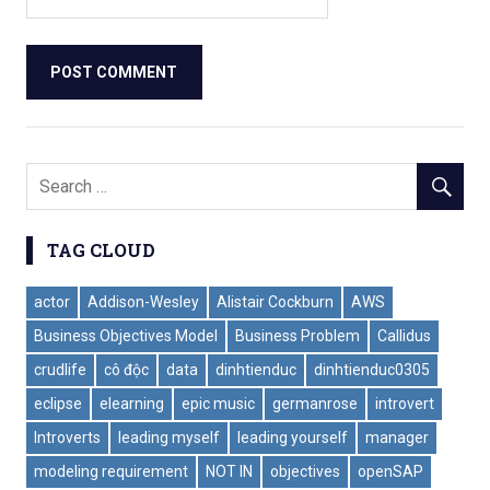
TAG CLOUD
actor
Addison-Wesley
Alistair Cockburn
AWS
Business Objectives Model
Business Problem
Callidus
crudlife
cô độc
data
dinhtienduc
dinhtienduc0305
eclipse
elearning
epic music
germanrose
introvert
Introverts
leading myself
leading yourself
manager
modeling requirement
NOT IN
objectives
openSAP