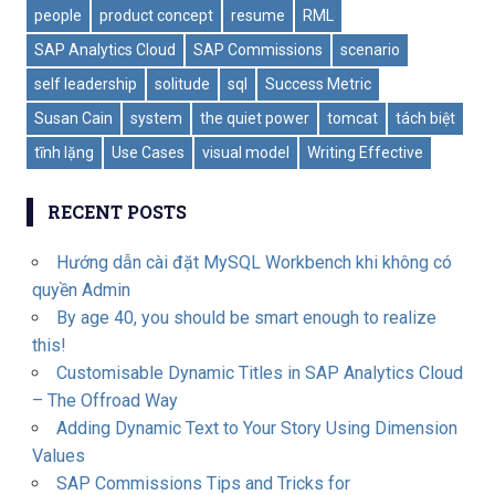
people
product concept
resume
RML
SAP Analytics Cloud
SAP Commissions
scenario
self leadership
solitude
sql
Success Metric
Susan Cain
system
the quiet power
tomcat
tách biệt
tĩnh lặng
Use Cases
visual model
Writing Effective
RECENT POSTS
Hướng dẫn cài đặt MySQL Workbench khi không có
quyền Admin
By age 40, you should be smart enough to realize
this!
Customisable Dynamic Titles in SAP Analytics Cloud
– The Offroad Way
Adding Dynamic Text to Your Story Using Dimension
Values
SAP Commissions Tips and Tricks for