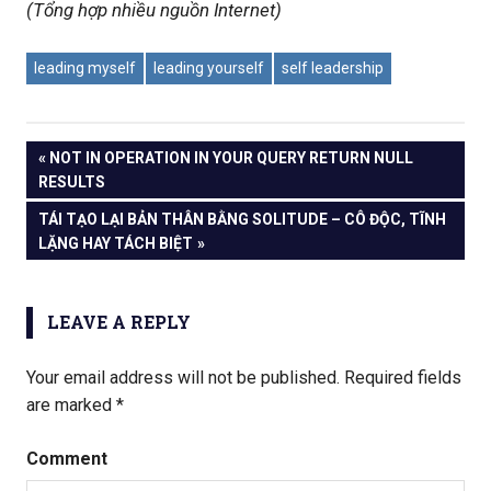
(Tổng hợp nhiều nguồn Internet)
leading myself
leading yourself
self leadership
PREVIOUS
NOT IN OPERATION IN YOUR QUERY RETURN NULL
Post
RESULTS
POST:
NEXT
TÁI TẠO LẠI BẢN THÂN BẰNG SOLITUDE – CÔ ĐỘC, TĨNH
navigation
POST:
LẶNG HAY TÁCH BIỆT
LEAVE A REPLY
Your email address will not be published.
Required fields
are marked
*
Comment