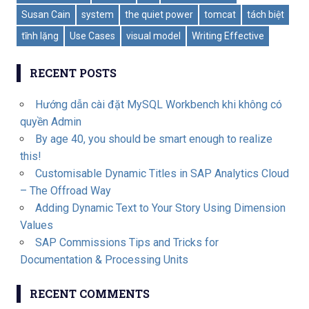
Susan Cain
system
the quiet power
tomcat
tách biệt
tĩnh lặng
Use Cases
visual model
Writing Effective
RECENT POSTS
Hướng dẫn cài đặt MySQL Workbench khi không có
quyền Admin
By age 40, you should be smart enough to realize
this!
Customisable Dynamic Titles in SAP Analytics Cloud
– The Offroad Way
Adding Dynamic Text to Your Story Using Dimension
Values
SAP Commissions Tips and Tricks for
Documentation & Processing Units
RECENT COMMENTS