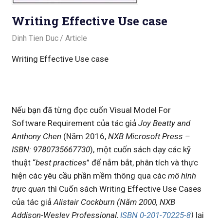
Writing Effective Use case
August 26, 2020
Dinh Tien Duc
Article
Writing Effective Use case
Nếu bạn đã từng đọc cuốn Visual Model For
Software Requirement của tác giả
Joy Beatty and
Anthony Chen
(Năm 2016,
NXB
Microsoft Press –
ISBN: 9780735667730
), một cuốn sách dạy các kỹ
thuật “
best practices
” để nắm bắt, phân tích và thực
hiện các yêu cầu phần mềm thông qua các
mô hình
trực quan
thì Cuốn sách Writing Effective Use Cases
của tác giả
Alistair Cockburn (Năm 2000, NXB
Addison-Wesley Professional,
ISBN
0-201-70225-8
)
lại