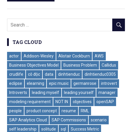
TAG CLOUD
actor
Addison-Wesley
Alistair Cockburn
AWS
Business Objectives Model
Business Problem
Callidus
crudlife
cô độc
data
dinhtienduc
dinhtienduc0305
eclipse
elearning
epic music
germanrose
introvert
Introverts
leading myself
leading yourself
manager
modeling requirement
NOT IN
objectives
openSAP
people
product concept
resume
RML
SAP Analytics Cloud
SAP Commissions
scenario
self leadership
solitude
sql
Success Metric