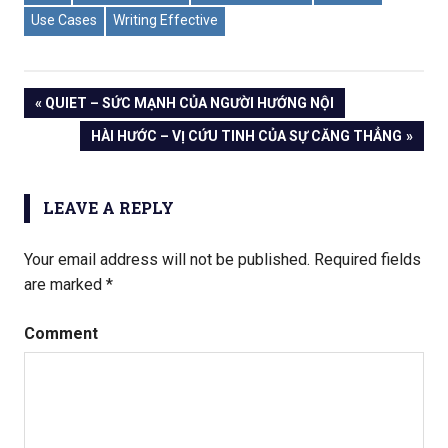
Use Cases
Writing Effective
PREVIOUS
QUIET – SỨC MẠNH CỦA NGƯỜI HƯỚNG NỘI
Post
POST:
NEXT
HÀI HƯỚC – VỊ CỨU TINH CỦA SỰ CĂNG THẲNG
POST:
navigation
LEAVE A REPLY
Your email address will not be published.
Required fields
are marked
*
Comment