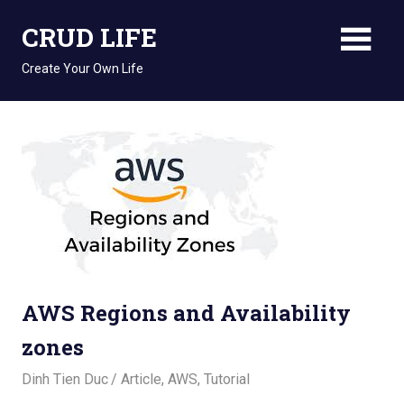
Skip
CRUD LIFE
to
content
Create Your Own Life
AWS Regions and Availability
zones
May 5, 2022
Dinh Tien Duc
Article
,
AWS
,
Tutorial