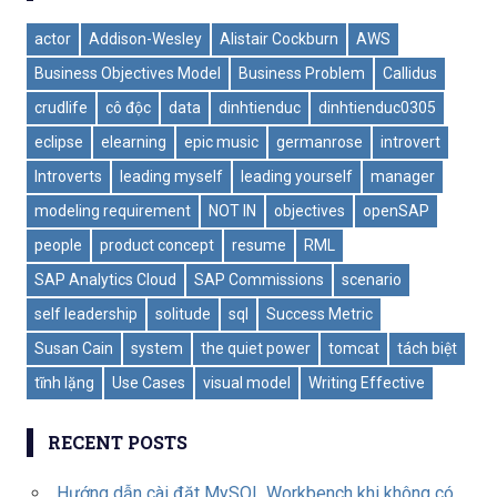
actor
Addison-Wesley
Alistair Cockburn
AWS
Business Objectives Model
Business Problem
Callidus
crudlife
cô độc
data
dinhtienduc
dinhtienduc0305
eclipse
elearning
epic music
germanrose
introvert
Introverts
leading myself
leading yourself
manager
modeling requirement
NOT IN
objectives
openSAP
people
product concept
resume
RML
SAP Analytics Cloud
SAP Commissions
scenario
self leadership
solitude
sql
Success Metric
Susan Cain
system
the quiet power
tomcat
tách biệt
tĩnh lặng
Use Cases
visual model
Writing Effective
RECENT POSTS
Hướng dẫn cài đặt MySQL Workbench khi không có