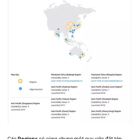
Các
Regions
có cùng chung một quy ước đặt tên